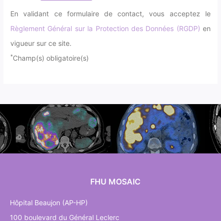
En validant ce formulaire de contact, vous acceptez le
Règlement Général sur la Protection des Données (RGDP)
en
vigueur sur ce site.
*
Champ(s) obligatoire(s)
FHU MOSAIC
Hôpital Beaujon (AP-HP)
100 boulevard du Général Leclerc