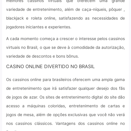
melhores cassinos virtuais que oferecem uma grande
variedade de entretenimento, além de caça-níqueis, pôquer ,
blackjack e roleta online, satisfazendo as necessidades de
jogadores iniciantes e experientes.
A cada momento começa a crescer o interesse pelos cassinos
virtuais no Brasil, o que se deve à comodidade da autorização,
variedade de descontos e bons bônus.
CASINO ONLINE DIVERTIDO NO BRASIL
Os cassinos online para brasileiros oferecem uma ampla gama
de entretenimento que irá satisfazer qualquer desejo dos fãs
de jogos de azar. Os sites de entretenimento digital do site dão
acesso a máquinas coloridas, entretenimento de cartas e
jogos de mesa, além de opções exclusivas que você não verá
nos cassinos clássicos. Vantagens dos cassinos online no