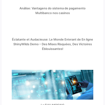
Análise: Vantagens do sistema de pagamento
Multibanco nos casinos
Éclatante et Audacieuse: Le Monde Enivrant de En ligne
ShinyWilds Demo – Des Mises Risquées, Des Victoires
Éblouissantes!