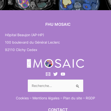
FHU MOSAIC
Hôpital Beaujon (AP-HP)
100 boulevard du Général Leclerc
92110 Clichy Cedex
Rechercher :
Cookies
–
Mentions légales
–
Plan du site
–
RGDP
CONTACT