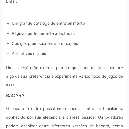
Brasil:
.
Um grande catálogo de entretenimento
Páginas perfeitamente adaptadas
Códigos promocionais e promoções
Aplicativos digitais
Uma seleção tão extensa permite que cada usuário encontre
algo de sua preferência e experimente vários tipos de jogos de
azar.
BACÁRÁ
O bacará é outro passatempo popular entre os brasileiros,
conhecido por sua elegância e clareza pessoal. Os jogadores
podem escolher entre diferentes versões de bacará, como