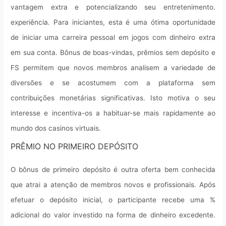
vantagem extra e potencializando seu entretenimento.
experiência. Para iniciantes, esta é uma ótima oportunidade
de iniciar uma carreira pessoal em jogos com dinheiro extra
em sua conta. Bônus de boas-vindas, prêmios sem depósito e
FS permitem que novos membros analisem a variedade de
diversões e se acostumem com a plataforma sem
contribuições monetárias significativas. Isto motiva o seu
interesse e incentiva-os a habituar-se mais rapidamente ao
mundo dos casinos virtuais.
PRÊMIO NO PRIMEIRO DEPÓSITO
O bônus de primeiro depósito é outra oferta bem conhecida
que atrai a atenção de membros novos e profissionais. Após
efetuar o depósito inicial, o participante recebe uma %
adicional do valor investido na forma de dinheiro excedente.