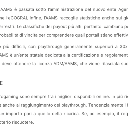
l’ex AAMS è passata sotto l’amministrazione del nuovo ente Ag
me l’eCOGRA), infine, l’AAMS raccoglie statistiche anche sul gio
errestri. Le classifiche dei payout più alti, pertanto, cambiano
obabilità di vincita per comprendere quali portali stiano effett
 più difficili, con playthrough generalmente superiori a 30x
AAMS è un’ente statale dedicata alla certificazione e regolament
ia, deve ottenere la licenza ADM/AAMS, che viene rilasciata su
E
ogaming sono sempre tra i migliori disponibili online. In più ri
ce anche al raggiungimento del playthrough. Tendenzialmente i 
n importo pari a quello della ricarica. Se, ad esempio, il req
oterlo riscuotere.