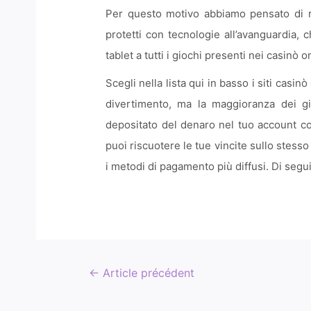
Per questo motivo abbiamo pensato di rac
protetti con tecnologie all’avanguardia,
tablet a tutti i giochi presenti nei casinò o
Scegli nella lista qui in basso i siti casi
divertimento, ma la maggioranza dei gi
depositato del denaro nel tuo account 
puoi riscuotere le tue vincite sullo stess
i metodi di pagamento più diffusi. Di segui
Navigation
←
Article précédent
de
l’article