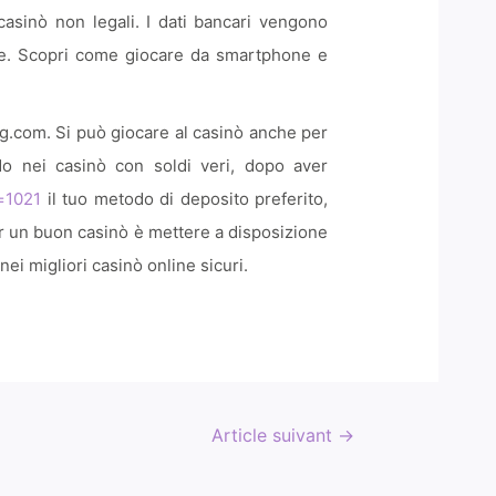
casinò non legali. I dati bancari vengono
line. Scopri come giocare da smartphone e
ling.com. Si può giocare al casinò anche per
do nei casinò con soldi veri, dopo aver
=1021
il tuo metodo di deposito preferito,
per un buon casinò è mettere a disposizione
ei migliori casinò online sicuri.
Article suivant
→