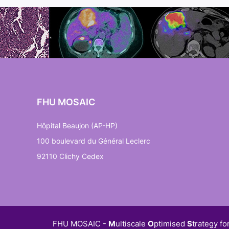
FHU MOSAIC
Hôpital Beaujon (AP-HP)
100 boulevard du Général Leclerc
92110 Clichy Cedex
FHU MOSAIC -
M
ultiscale
O
ptimised
S
trategy fo