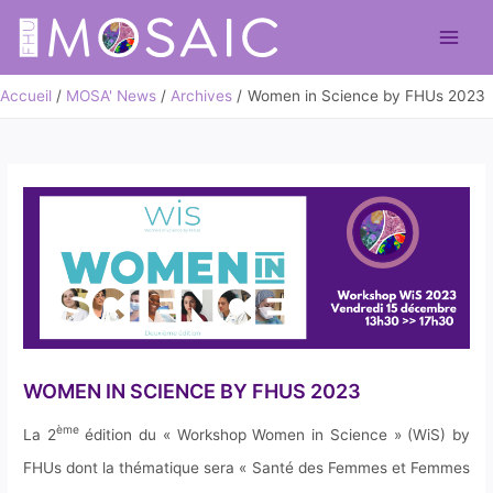
Aller
au
Main
contenu
Men
Accueil
MOSA' News
Archives
Women in Science by FHUs 2023
WOMEN IN SCIENCE BY FHUS 2023
ème
La 2
édition du « Workshop Women in Science » (WiS) by
FHUs dont la thématique sera « Santé des Femmes et Femmes