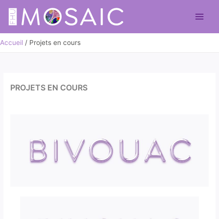
Aller
au
Main
contenu
Men
Accueil
Projets en cours
PROJETS EN COURS