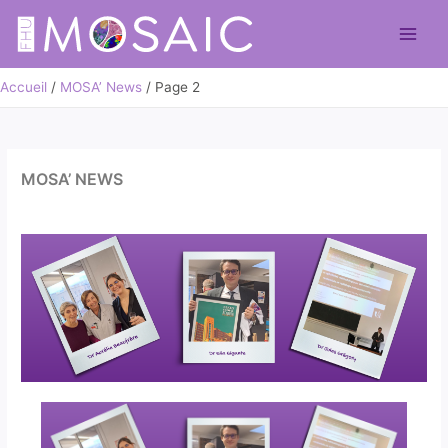
Aller
au
Main
contenu
Men
Accueil
MOSA’ News
Page 2
MOSA’ NEWS