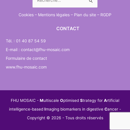
Cookies
–
Mentions légales
–
Plan du site
–
RGDP
CONTACT
Tél. : 01 40 87 54 59
E-mail : contact@fhu-mosaic.com
Formulaire de contact
www.fhu-mosaic.com
FHU MOSAIC -
M
ultiscale
O
ptimised
S
trategy for
A
rtificial
intelligence-based
I
maging biomarkers in digestive
C
ancer
-
Copyright © 2026 - Tous droits réservés